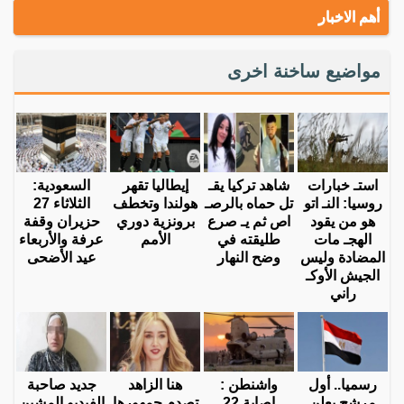
أهم الاخبار
مواضيع ساخنة اخرى
استـ خبارات
شاهد تركيا يقـ
إيطاليا تقهر
السعودية:
روسيا: النـ اتو
تل حماه بالرصـ
هولندا وتخطف
الثلاثاء 27
هو من يقود
اص ثم يـ صرع
برونزية دوري
حزيران وقفة
الهجـ مات
طليقته في
الأمم
عرفة والأربعاء
المضادة وليس
وضح النهار
عيد الأضحى
الجيش الأوكـ
راني
رسميا.. أول
واشنطن :
هنا الزاهد
جديد صاحبة
مرشح يعلن
إصابة 22
تصدم جمهورها
الفيديو المشين