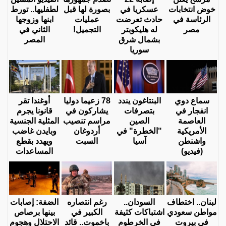
خوض انتخابات
عسكريا في
بصورة لها قبل
لطفليها.. تورط
الرئاسة في
حادث تعرضت
عمليات
ابنها وزوجها
مصر
له هليكوبتر
التجميل!
الثاني في
بشمال شرق
المصر
سوريا
سماع دوي
البنتاغون يندد
78 زعيما دوليا
أوغندا تقر
انفجار في
بتصرفات
يشاركون في
قانونا يجرم
العاصمة
الصين
مراسم تنصيب
المثلية الجنسية
الأمريكية
"الخطرة" في
أردوغان
وبايدن غاضب
واشنطن
آسيا
السبت
ويهدد بقطع
(فيديو)
المساعدات
لبنان.. اختطاف
السودان..
رغم انتصاره
الضفة: إصابات
مواطن سعودي
اشتباكات كثيفة
الكبير في
بينها برصاص
في بيروت
في الخرطوم
باخموت.. قائد
الاحتلال وهجوم