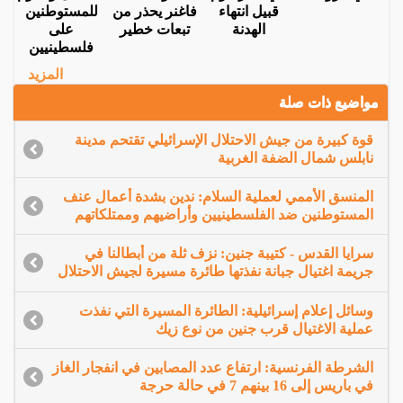
قبيل انتهاء
فاغنر يحذر من
للمستوطنين
الهدنة
تبعات خطير
على
فلسطينيين
المزيد
مواضيع ذات صلة
قوة كبيرة من جيش الاحتلال الإسرائيلي تقتحم مدينة
نابلس شمال الضفة الغربية
المنسق الأممي لعملية السلام: ندين بشدة أعمال عنف
المستوطنين ضد الفلسطينيين وأراضيهم وممتلكاتهم
سرايا القدس - كتيبة جنين: نزف ثلة من أبطالنا في
جريمة اغتيال جبانة نفذتها طائرة مسيرة لجيش الاحتلال
وسائل إعلام إسرائيلية: الطائرة المسيرة التي نفذت
عملية الاغتيال قرب جنين من نوع زيك
الشرطة الفرنسية: ارتفاع عدد المصابين في انفجار الغاز
في باريس إلى 16 بينهم 7 في حالة حرجة