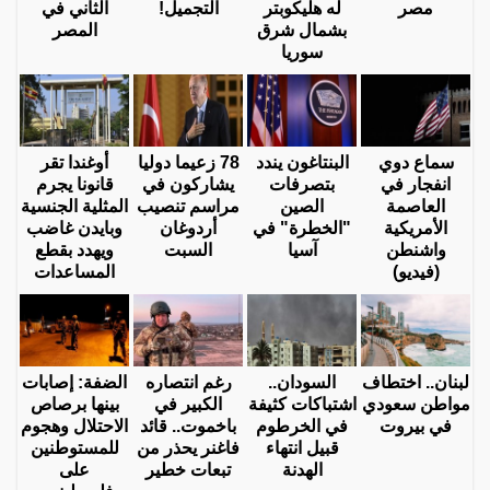
مصر
له هليكوبتر
التجميل!
الثاني في
بشمال شرق
المصر
سوريا
سماع دوي
البنتاغون يندد
78 زعيما دوليا
أوغندا تقر
انفجار في
بتصرفات
يشاركون في
قانونا يجرم
العاصمة
الصين
مراسم تنصيب
المثلية الجنسية
الأمريكية
"الخطرة" في
أردوغان
وبايدن غاضب
واشنطن
آسيا
السبت
ويهدد بقطع
(فيديو)
المساعدات
لبنان.. اختطاف
السودان..
رغم انتصاره
الضفة: إصابات
مواطن سعودي
اشتباكات كثيفة
الكبير في
بينها برصاص
في بيروت
في الخرطوم
باخموت.. قائد
الاحتلال وهجوم
قبيل انتهاء
فاغنر يحذر من
للمستوطنين
الهدنة
تبعات خطير
على