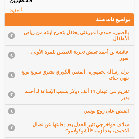
فلسطينيين
المزيد
مواضيع ذات صلة
بالصور.. حمدي الميرغني يحتفل بتخرج ابنته من رياض
الأطفال
عائشة بن أحمد تعيش تجربة الغطس للمرة الأولى ..
صور
ترك رسالة لجمهوره.. المغني الكوري تشوي سونغ بونغ
ينهي حياته
تغريم مي عيدان 14 ألف دولار بسبب الإساءة لـ أحمد
بدير
القبض على زوج بوسي
سلاف فواخرجي تثير الجدل بعد دفاعها عن نضال
الاحمدية بعد ازمة “الشوكولامو”