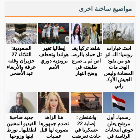
مواضيع ساخنة اخرى
استـ خبارات
شاهد تركيا يقـ
إيطاليا تقهر
السعودية:
روسيا: النـ اتو
تل حماه بالرصـ
هولندا وتخطف
الثلاثاء 27
هو من يقود
اص ثم يـ صرع
برونزية دوري
حزيران وقفة
الهجـ مات
طليقته في
الأمم
عرفة والأربعاء
المضادة وليس
وضح النهار
عيد الأضحى
الجيش الأوكـ
راني
رسميا.. أول
واشنطن :
هنا الزاهد
جديد صاحبة
مرشح يعلن
إصابة 22
تصدم جمهورها
الفيديو المشين
خوض انتخابات
عسكريا في
بصورة لها قبل
لطفليها.. تورط
الرئاسة في
حادث تعرضت
عمليات
ابنها وزوجها