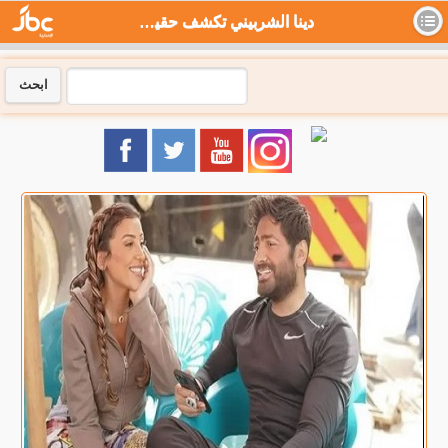
دينا الشربيني تكشف حقيقة ارتباطها بالفنان تامر حسني - جي بي سي نيوز
ابحث