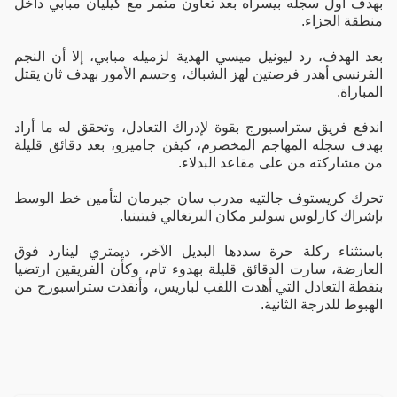
بهدف أول سجله بيسراه بعد تعاون مثمر مع كيليان مبابي داخل
منطقة الجزاء.
بعد الهدف، رد ليونيل ميسي الهدية لزميله مبابي، إلا أن النجم
الفرنسي أهدر فرصتين لهز الشباك، وحسم الأمور بهدف ثان يقتل
المباراة.
اندفع فريق ستراسبورج بقوة لإدراك التعادل، وتحقق له ما أراد
بهدف سجله المهاجم المخضرم، كيفن جاميرو، بعد دقائق قليلة
من مشاركته من على مقاعد البدلاء.
تحرك كريستوف جالتيه مدرب سان جيرمان لتأمين خط الوسط
بإشراك كارلوس سولير مكان البرتغالي فيتينيا.
باستثناء ركلة حرة سددها البديل الآخر، ديمتري لينارد فوق
العارضة، سارت الدقائق قليلة بهدوء تام، وكأن الفريقين ارتضيا
بنقطة التعادل التي أهدت اللقب لباريس، وأنقذت ستراسبورج من
الهبوط للدرجة الثانية.