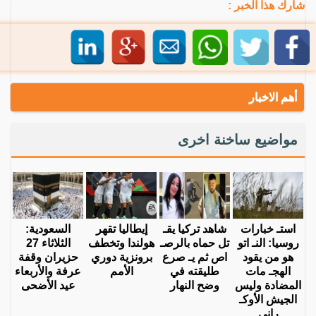
شارك هذا الخبر :
أهم الاخبار
مواضيع ساخنة اخرى
استـ خبارات
شاهد تركيا يقـ
إيطاليا تقهر
السعودية:
روسيا: النـ اتو
تل حماه بالرصـ
هولندا وتخطف
الثلاثاء 27
هو من يقود
اص ثم يـ صرع
برونزية دوري
حزيران وقفة
الهجـ مات
طليقته في
الأمم
عرفة والأربعاء
المضادة وليس
وضح النهار
عيد الأضحى
الجيش الأوكـ
راني