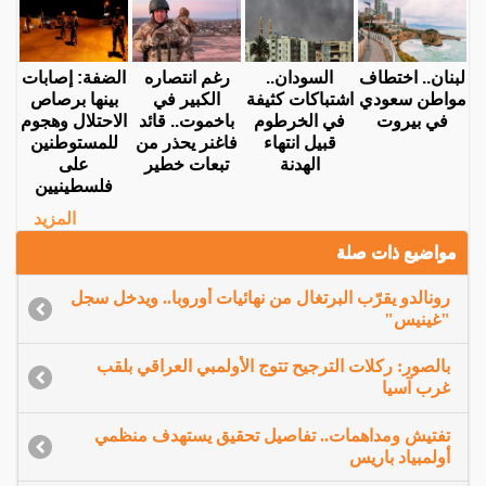
لبنان.. اختطاف
السودان..
رغم انتصاره
الضفة: إصابات
مواطن سعودي
اشتباكات كثيفة
الكبير في
بينها برصاص
في بيروت
في الخرطوم
باخموت.. قائد
الاحتلال وهجوم
قبيل انتهاء
فاغنر يحذر من
للمستوطنين
الهدنة
تبعات خطير
على
فلسطينيين
المزيد
مواضيع ذات صلة
رونالدو يقرّب البرتغال من نهائيات أوروبا.. ويدخل سجل
"غينيس"
بالصور: ركلات الترجيح تتوج الأولمبي العراقي بلقب
غرب آسيا
تفتيش ومداهمات.. تفاصيل تحقيق يستهدف منظمي
أولمبياد باريس