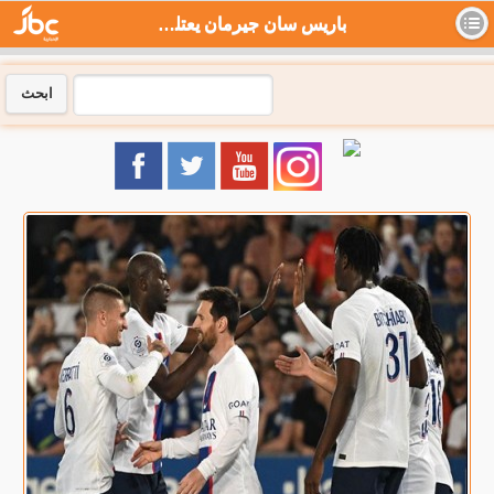
باريس سان جيرمان يعتلي عرش فرنسا بلقب تاريخي بلدغة ميسي .. صور - جي بي سي نيوز
ابحث