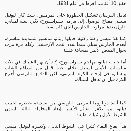
حقق 10 ألقاب، آخرها في عام 1981.
تبادل الفريقان تشكيل الخطورة على المرميين، حيث كان ليونيل
ميسي مفتاح الوصول إلى مرمى ستراسبورج، بكرة بينية لمبابي،
حاول بعدها مراوغة الحارس الذي كان يقظا.
كما نفذ ميسي ركلة ركنية، قابلها ريناتو سانشيز بتسديدة مباشرة،
أبعدها الحارس سيلز، بينما سدد النجم الأرجنتيني ركلة حرة مرت
بجوار المقص الأيمن بمسافة قليلة.
أما حبيب ديالو، مهاجم ستراسبورج، كاد أن يهز الشباك في ثلاث
مناسبات، الأولى استغل خلالها خطأ قاتل من المدافع الشاب
بيتشابو، في إرجاع الكرة للمرمى، لكن الدفاع الباريسي أخرج
الكرة قبل أن تدخل الشباك.
كما أنقذ دوناروما المرمى الباريسي من تسديدة خطيرة لحبيب
ديالو، بينما تكفل القائم الأيسر بإبعاد المحاولة الثالثة، لينتهي
الشوط الأول بشباك نظيفة.
هدأ إيقاع اللقاء كثيرا في الشوط الثاني، وكسره ليونيل ميسي