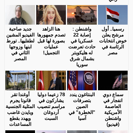
رسميا.. أول
واشنطن :
هنا الزاهد
جديد صاحبة
مرشح يعلن
إصابة 22
تصدم جمهورها
الفيديو المشين
خوض انتخابات
عسكريا في
بصورة لها قبل
لطفليها.. تورط
الرئاسة في
حادث تعرضت
عمليات
ابنها وزوجها
مصر
له هليكوبتر
التجميل!
الثاني في
بشمال شرق
المصر
سوريا
سماع دوي
البنتاغون يندد
78 زعيما دوليا
أوغندا تقر
انفجار في
بتصرفات
يشاركون في
قانونا يجرم
العاصمة
الصين
مراسم تنصيب
المثلية الجنسية
الأمريكية
"الخطرة" في
أردوغان
وبايدن غاضب
واشنطن
آسيا
السبت
ويهدد بقطع
(فيديو)
المساعدات