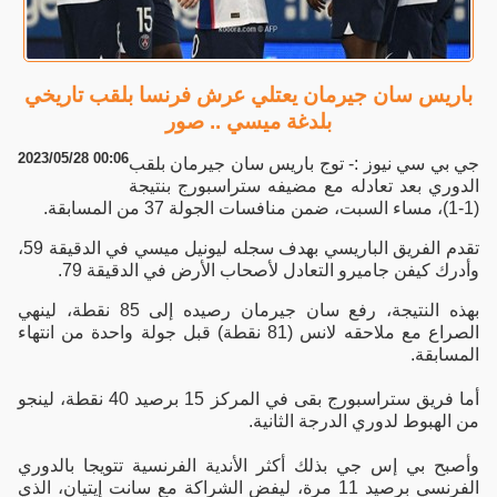
باريس سان جيرمان يعتلي عرش فرنسا بلقب تاريخي
بلدغة ميسي .. صور
2023/05/28 00:06
جي بي سي نيوز :- توج باريس سان جيرمان بلقب
الدوري بعد تعادله مع مضيفه ستراسبورج بنتيجة
(1-1)، مساء السبت، ضمن منافسات الجولة 37 من المسابقة.
تقدم الفريق الباريسي بهدف سجله ليونيل ميسي في الدقيقة 59،
وأدرك كيفن جاميرو التعادل لأصحاب الأرض في الدقيقة 79.
بهذه النتيجة، رفع سان جيرمان رصيده إلى 85 نقطة، لينهي
الصراع مع ملاحقه لانس (81 نقطة) قبل جولة واحدة من انتهاء
المسابقة.
أما فريق ستراسبورج بقى في المركز 15 برصيد 40 نقطة، لينجو
من الهبوط لدوري الدرجة الثانية.
وأصبح بي إس جي بذلك أكثر الأندية الفرنسية تتويجا بالدوري
الفرنسي برصيد 11 مرة، ليفض الشراكة مع سانت إيتيان، الذي