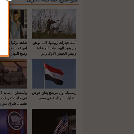
استـ خبارات روسيا: النـ اتو هو
شاهد تركيا يقـ تل 
من يقود الهجـ مات المضادة
اص ثم يـ صرع طلي
وليس الجيش الأوكـ راني
وضح النهار
رسميا.. أول مرشح يعلن خوض
انتخابات الرئاسة في مصر
في حادث تعرضت له
بشمال شرق سوريا