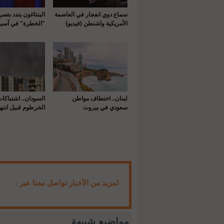
سماع دوي انفجار في العاصمة
البنتاغون يندد بتص
الأمريكية واشنطن (فيديو)
"الخطرة" في آسيا
لبنان.. اختطاف مواطن
السودان.. اشتباكا
سعودي في بيروت
الخرطوم قبيل انتها
لمزيد من الأخبار تواصل معنا عبر :
مواضيع شبيهة