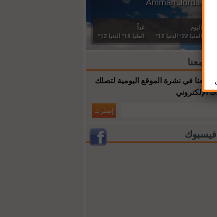
Amman,Jordan
اليوم
غداً
العليا 22° الدنيا 12°
العليا 18° الدنيا 12°
ك معنا
 معنا في نشرة الموقع اليومية لتصلك
ك الإلكتروني