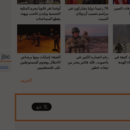
رفات الصين
78 زعيما دوليا يشاركون في
أوغندا تقر قانونا يجرم المثلية
مراسم تنصيب أردوغان
الجنسية وبايدن غاضب ويهدد
السبت
بقطع المساعدات
jbc تويتر
ت كثيفة في
رغم انتصاره الكبير في
الضفة: إصابات بينها برصاص
ء الهدنة
باخموت.. قائد فاغنر يحذر من
الاحتلال وهجوم للمستوطنين
cnews
تبعات خطير
على فلسطينيين
المزيد