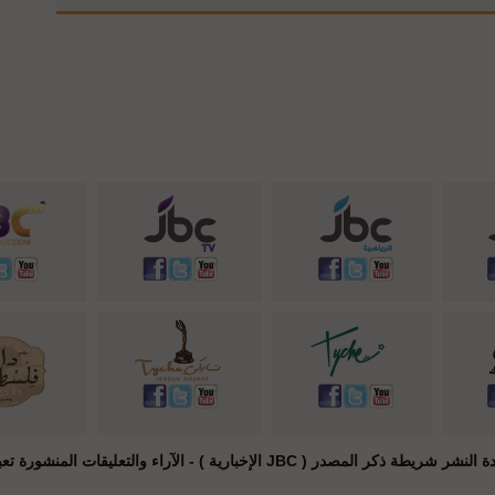
JB الإخبارية ) - الآراء والتعليقات المنشورة تعبر عن راي أصحابها فقط