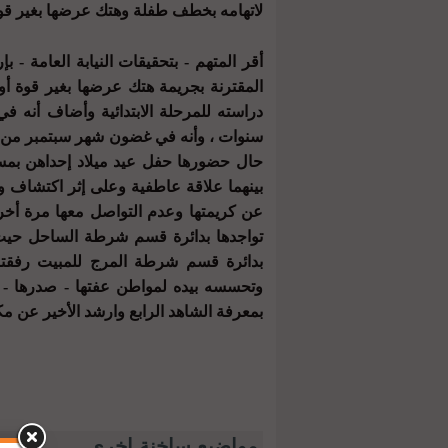
لاتهامه بخطف طفلة وهتك عرضها بغير قوة 
أقر المتهم - بتحقيقات النيابة العامة - 
المقترنة بجريمة هتك عرضها بغير قوة أو 
سنوات ، وأنه في غضون شهر سبتمبر من ا
حال حضورها حفل عيد ميلاد إحداهن بمس
بينهما علاقة عاطفية وعلى إثر اكتشاف والدت
عن كريمتها وعدم التواصل معها مرة أخرى ؛
تواجدها بدائرة قسم شرطة الساحل حيث م
بدائرة قسم شرطة المرج للمبيت رفقته 
وتحسسه بيده لمواطن عفتها - صدرها - ب
بمعرفة الشاهد الرابع وارشد الأخير عن مكا
مواضيع ساخنة اخرى