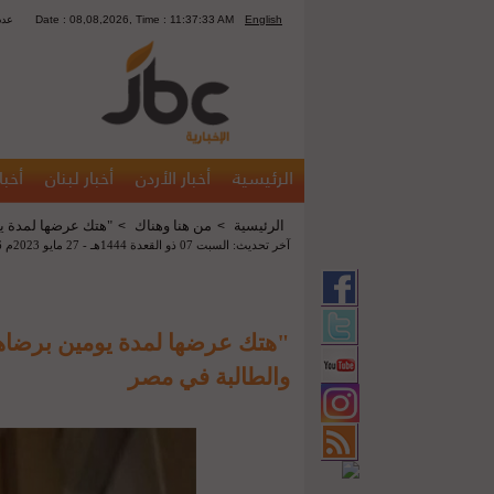
English
Date : 08,08,2026, Time : 11:37:33 AM
5229 
الرئيسية
أخبار الأردن
أخبار لبنان
أخبا
الرئيسية
من هنا وهناك
"هتك عرضها لمدة يو
>
>
آخر تحديث: السبت 07 ذو القعدة 1444هـ - 27 مايو 2023م 05:46 م
"هتك عرضها لمدة يومين برضاها 
والطالبة في مصر