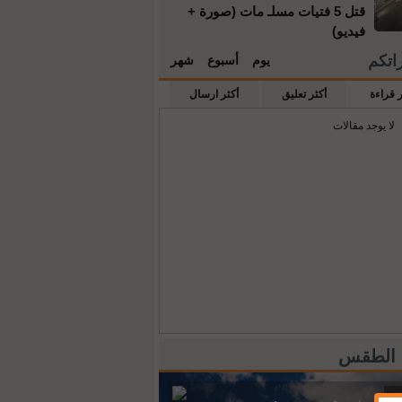
قتل 5 فتيات مسلـ مات (صورة +
فيديو)
راتكم
يوم
أسبوع
شهر
ر قراءة
أكثر تعليق
أكثر ارسال
لا يوجد مقالات
 الطقس