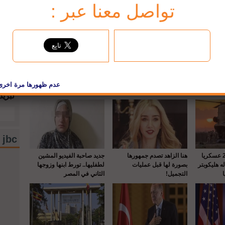
تواصل معنا عبر :
°C
13
إشتر
حماه بالرصـ
إيطاليا تقهر هولندا وتخطف
السعودية: الثلاثاء 27 حزيران
قته في
برونزية دوري الأمم
وقفة عرفة والأربعاء عيد
إشترك
الأضحى
لبريد
jbc فيسبوك
واشنطن : إصابة 22 عسكريا
هنا الزاهد تصدم جمهورها
جديد صاحبة الفيديو المشين
 هليكوبتر
بصورة لها قبل عمليات
لطفليها.. تورط ابنها وزوجها
التجميل!
الثاني في المصر