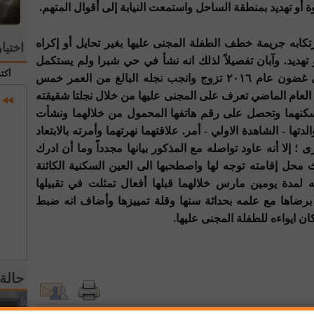
أو تهديد بمنطقة الساحل واستمعت النيابة إلى أقوال المتهم.
بإرتكابه جريمة خطف الطفلة المجنى عليها بغير تحايل أو إكراه
اختيا
تهديد. وآبان تفصيلاً لذلك انه نشأ في حي شبرا ولم يستكمل
أكث
دراسته للمرحلة الابتدائية وأضاف أنه في غضون عام ٢٠١٦ تزوج وانجب نجله البالغ من العمر خمس
لعام الماضي تعرف على المجنى عليها من خلال نجلتا شقيقته
كنهما وتحصل على رقم هاتفها المحمول من خلالهما ونشأت
ها - الشاهدة الاولي - أمر. علاقتهما نهرتهما وأمرته بالابتعاد
 إلا أنه عاود تواصله مع المذكور بيانها مجدداً وما أن ادرك
حل إقامته توجه لها واصطحبها الى العين السكنية الكائنة
لمدة يومين مارس خلالهما قبلها أفعال تمثلت في تقبيلها
رضاها مع علمه بحداثة سنها وقلة تمييزها وأضاف انه ضبط
ن ايواءه للطفلة المجنى عليها.
حالة