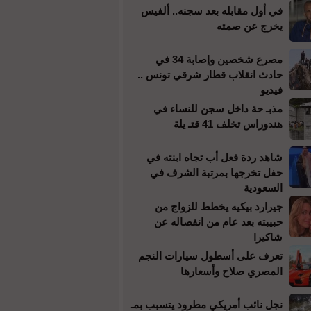
في أول مقابله بعد سجنه.. ألفيس
يخرج عن صمته
مصرع شخصين وإصابة 34 في
حادث انقلاب قطار شرقي تونس ..
فيديو
مذبـ حة داخل سجن للنساء في
هندوراس تخلف 41 قتـ يلة
شاهد ردة فعل أب تجاه ابنته في
حفل تخرجها بمرتبة الشرف في
السعودية
جيرارد بيكيه يخطط للزواج من
حبيبته بعد عام من انفصاله عن
شاكيرا
تعرف على أسطول سيارات النجم
المصري صلاح وأسعارها
نجل نائب أمريكي مطرود يتسبب بمـ