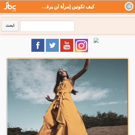
كيف تكونين إمرأة لن يرغب أبدًا بخسارتها؟ - جي بي سي نيوز
ابحث