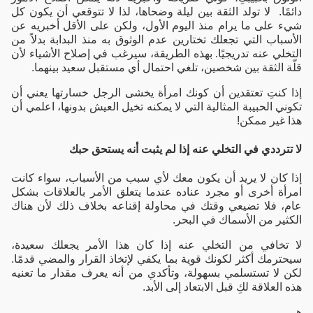
دائمًا. لا تولد الثقة بين ليلة وضحاها، لذا لا تتوقعي أن يكون كل
شيء على ما يرام منذ اليوم الأول، ولكن على الأقل أخبريه عن
الأسباب التي تجعلك تختارين عدم الوثوق به منذ البدابة بدلاً من
التخلي عنه تدريجيًا.
بهذه الطريقة، سيرغب في إصلاح الأشياء لأن
قلّة الثقة بين شخصين، تلغي احتمال أي مستقبل سعيد بينهما.
إذا كنتِ تعتقدين أن كونك امرأة يخشى الرجل خسارتها يعني أن
تكوني الحبيبة المثالية التي لا يمكنه تخيل العيش بدونها، اعلمي أن
هذا غير ممكن!
لا تترددي في التخلي عنه إذا لم يثبت أنه يستحق حبك
إذا كان لا يريد أن يكون معك لأي سبب من الأسباب، سواء كانت
امرأة أخرى أو مجرد عناده عندما يتعلق الأمر بالعلاقات بشكل
عام، فلا تضيعي وقتك في محاولة إقناعه بخلاف ذلك لأن هناك
الكثير من الأسماك في البحر.
لا تخافي من التخلي عنه إذا كان هذا الأمر يجعلك سعيدة،
سيحترمك أكثر لكونك قوية بما يكفي لإتخاذ القرار والمضي قدمًا.
لكن لا تستسلمي بسهولة، وتأكدي من أنه يعرف مقدار ما تعنيه
هذه العلاقة لكِ قبل الابتعاد إلى الأبد.
هي