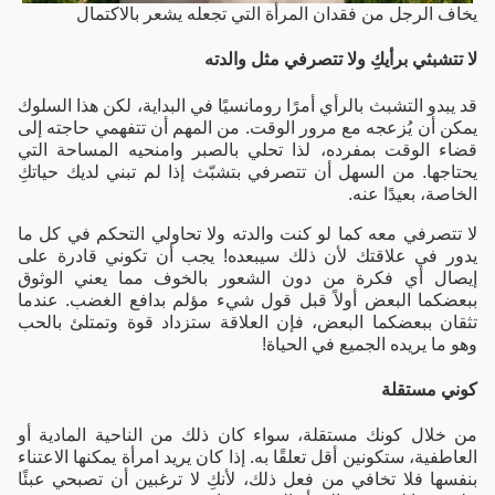
يخاف الرجل من فقدان المرأة التي تجعله يشعر بالاكتمال
لا تتشبثي برأيكِ ولا تتصرفي مثل والدته
قد يبدو التشبث بالرأي أمرًا رومانسيًا في البداية، لكن هذا السلوك
يمكن أن يُزعجه مع مرور الوقت. من المهم أن تتفهمي حاجته إلى
قضاء الوقت بمفرده، لذا تحلي بالصبر وامنحيه المساحة التي
يحتاجها. من السهل أن تتصرفي بتشبّث إذا لم تبني لديك حياتكِ
الخاصة، بعيدًا عنه.
لا تتصرفي معه كما لو كنت والدته ولا تحاولي التحكم في كل ما
يدور في علاقتك لأن ذلك سيبعده!
يجب أن تكوني قادرة على
إيصال أي فكرة من دون الشعور بالخوف مما يعني الوثوق
ببعضكما البعض أولاً قبل قول شيء مؤلم بدافع الغضب. عندما
تثقان ببعضكما البعض، فإن العلاقة ستزداد قوة وتمتلئ بالحب
وهو ما يريده الجميع في الحياة!
كوني مستقلة
من خلال كونك مستقلة، سواء كان ذلك من الناحية المادية أو
العاطفية، ستكونين أقل تعلقًا به. إذا كان يريد امرأة يمكنها الاعتناء
بنفسها فلا تخافي من فعل ذلك، لأنكِ لا ترغبين أن تصبحي عبئًا