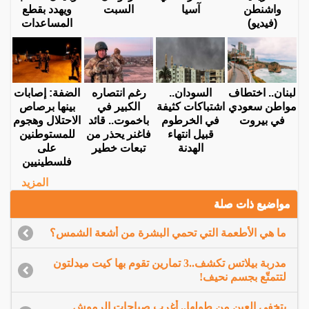
واشنطن
آسيا
السبت
ويهدد بقطع
(فيديو)
المساعدات
لبنان.. اختطاف
السودان..
رغم انتصاره
الضفة: إصابات
مواطن سعودي
اشتباكات كثيفة
الكبير في
بينها برصاص
في بيروت
في الخرطوم
باخموت.. قائد
الاحتلال وهجوم
قبيل انتهاء
فاغنر يحذر من
للمستوطنين
الهدنة
تبعات خطير
على
فلسطينيين
المزيد
مواضيع ذات صلة
ما هي الأطعمة التي تحمي البشرة من أشعة الشمس؟
مدربة بيلاتس تكشف..3 تمارين تقوم بها كيت ميدلتون
لتتمتّع بجسم نحيف!
بتخفي العين من طولها.. أغرب صياحات الرموش