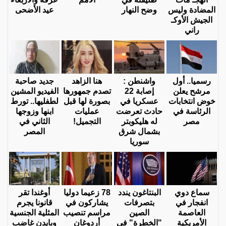
المضادة وليس
وضح النهار
عيد الأضحى
الجيش الأوكـ
راني
رسميا.. أول
واشنطن :
هنا الزاهد
جديد صاحبة
مرشح يعلن
إصابة 22
تصدم جمهورها
الفيديو المشين
خوض انتخابات
عسكريا في
بصورة لها قبل
لطفليها.. تورط
الرئاسة في
حادث تعرضت
عمليات
ابنها وزوجها
مصر
له هليكوبتر
التجميل!
الثاني في
بشمال شرق
المصر
سوريا
سماع دوي
البنتاغون يندد
78 زعيما دوليا
أوغندا تقر
انفجار في
بتصرفات
يشاركون في
قانونا يجرم
العاصمة
الصين
مراسم تنصيب
المثلية الجنسية
الأمريكية
"الخطرة" في
أردوغان
وبايدن غاضب