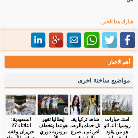
شارك هذا الخبر :
أهم الاخبار
مواضيع ساخنة اخرى
استـ خبارات
شاهد تركيا يقـ
إيطاليا تقهر
السعودية:
روسيا: النـ اتو
تل حماه بالرصـ
هولندا وتخطف
الثلاثاء 27
هو من يقود
اص ثم يـ صرع
برونزية دوري
حزيران وقفة
الهجـ مات
طليقته في
الأمم
عرفة والأربعاء