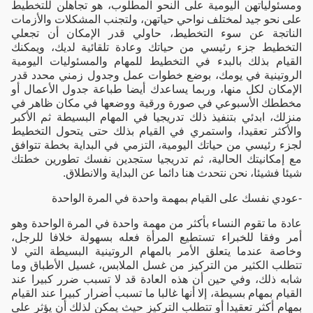
ومسئولياتهن اليومية على النحو المطلوب، هو تجاهلن للتخطيط
على نحو جيد لمختلف نواحي حياتهن، ولتجنب المشكلات والأزمات
الناتجة عن سوء التخطيط، حاولي قدر الإمكان أن تجعلي
التخطيط جزء رئيسي من حياتك وعادة تلقائية لديك، ويمكنك
القيام بذلك بالبدء في التخطيط للمهام والمسئوليات اليومية
الروتينية في يومك، بوضع خطوات عمل وجدول زمني محدد قدر
الإمكان لكل منها، وربما يساعدك أيضا طباعة جدول الأعمال أو
مخططك الأسبوعي في صورة ورقية ووضعها في مكان ظاهر في
منزلك، ابدئي بتنفيذ ذلك تدريجيا في المهام البسيطة ثم الأكبر
والأكثر تعقيدا، واستمري في القيام بذلك حتى يتحول التخطيط
لجزء رئيسي من حياتك اليومية، التزمي في البداية بخطة تتوافق
مع إمكانيتك الحالية، ثم تدريجيا ستجدين نفسك تطورين خطتك
شيئا فشيئا، نحن نتحدث هنا دائما عن البداية والانطلاق.
-عودي نفسك على القيام بمهمة واحدة في المرة الواحدة
عادة ما تقوم النساء بأكثر من مهمة واحدة في المرة الواحدة وهو
أمر وفقا للخبراء تستطيع المرأة فعله بسهولة خلافا للرجل،
وخاصة عندما يتعلق الأمر بالمهام الروتينية البسيطة التي لا
تتطلب الكثير من التركيز من غسل الملابس، غسيل الأطباق وما
شابه ذلك، وفي حين أن هذه العادة قد لا تسبب ضرر كبيرا عند
القيام بمهام بسيطة، إلا أنها غالبا ما تسبب أضرار كبيرا عند القيام
بمهام أكثر تعقيدا أو تتطلب التركيز حيث يمكن لذلك أن يؤثر على