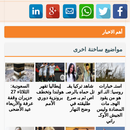
أهم الاخبار
مواضيع ساخنة اخرى
استـ خبارات
شاهد تركيا يقـ
إيطاليا تقهر
السعودية:
روسيا: النـ اتو
تل حماه بالرصـ
هولندا وتخطف
الثلاثاء 27
هو من يقود
اص ثم يـ صرع
برونزية دوري
حزيران وقفة
الهجـ مات
طليقته في
الأمم
عرفة والأربعاء
المضادة وليس
وضح النهار
عيد الأضحى
الجيش الأوكـ
راني