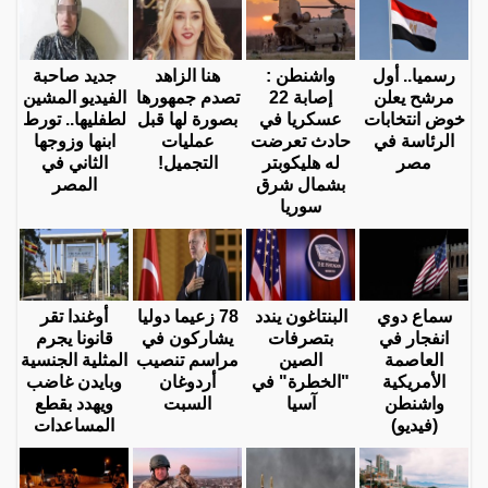
رسميا.. أول
واشنطن :
هنا الزاهد
جديد صاحبة
مرشح يعلن
إصابة 22
تصدم جمهورها
الفيديو المشين
خوض انتخابات
عسكريا في
بصورة لها قبل
لطفليها.. تورط
الرئاسة في
حادث تعرضت
عمليات
ابنها وزوجها
مصر
له هليكوبتر
التجميل!
الثاني في
بشمال شرق
المصر
سوريا
سماع دوي
البنتاغون يندد
78 زعيما دوليا
أوغندا تقر
انفجار في
بتصرفات
يشاركون في
قانونا يجرم
العاصمة
الصين
مراسم تنصيب
المثلية الجنسية
الأمريكية
"الخطرة" في
أردوغان
وبايدن غاضب
واشنطن
آسيا
السبت
ويهدد بقطع
(فيديو)
المساعدات