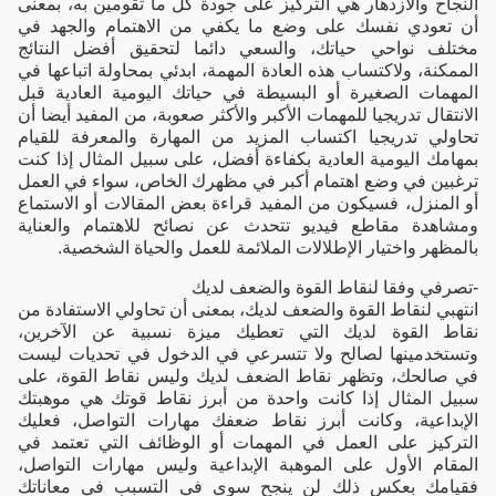
النجاح والازدهار هي التركيز على جودة كل ما تقومين به، بمعنى
أن تعودي نفسك على وضع ما يكفي من الاهتمام والجهد في
مختلف نواحي حياتك، والسعي دائما لتحقيق أفضل النتائج
الممكنة، ولاكتساب هذه العادة المهمة، ابدئي بمحاولة اتباعها في
المهمات الصغيرة أو البسيطة في حياتك اليومية العادية قبل
الانتقال تدريجيا للمهمات الأكبر والأكثر صعوبة، من المفيد أيضا أن
تحاولي تدريجيا اكتساب المزيد من المهارة والمعرفة للقيام
بمهامك اليومية العادية بكفاءة أفضل، على سبيل المثال إذا كنت
ترغبين في وضع اهتمام أكبر في مظهرك الخاص، سواء في العمل
أو المنزل، فسيكون من المفيد قراءة بعض المقالات أو الاستماع
ومشاهدة مقاطع فيديو تتحدث عن نصائح للاهتمام والعناية
بالمظهر واختيار الإطلالات الملائمة للعمل والحياة الشخصية.
-تصرفي وفقا لنقاط القوة والضعف لديك
انتهبي لنقاط القوة والضعف لديك، بمعنى أن تحاولي الاستفادة من
نقاط القوة لديك التي تعطيك ميزة نسبية عن الآخرين،
وتستخدمينها لصالح ولا تتسرعي في الدخول في تحديات ليست
في صالحك، وتظهر نقاط الضعف لديك وليس نقاط القوة، على
سبيل المثال إذا كانت واحدة من أبرز نقاط قوتك هي موهبتك
الإبداعية، وكانت أبرز نقاط ضعفك مهارات التواصل، فعليك
التركيز على العمل في المهمات أو الوظائف التي تعتمد في
المقام الأول على الموهبة الإبداعية وليس مهارات التواصل،
فقيامك بعكس ذلك لن ينجح سوى في التسبب في معاناتك