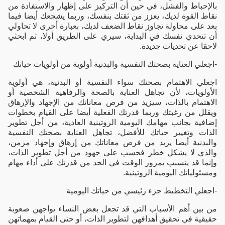
بالإحباط والفشل، في حين أن التركيز على إظهار والاستفادة من
نقاط القوة لديك، يعزز من ثقتك بنفسك، وربما يشجعك أيضا فيما
بعد على محاولة تجاوز نقاط الضعف لديك، بعبارة أخرى لا تحاولي
أن تتحدي نفسك في البداية، سيري على الطريق أولا، ثم ابحثي
لاحقا عن تحديات جديدة.
-اجعلي العناية بصحتك النفسية والبدنية أولوية من أولويات حياتك
اجعلي الاهتمام بصحتك سواء النفسية أو البدنية، هي أولوية
الأولويات، لأن تجاهل العناية بالصحة والرفاهية الشخصية أو
الاهتمام بالذات، سيزيد من فرص معاناتك من الإجهاد والإرهاق
ويقلل من رغبتك وربما قدرتك الفعلية أيضا على القيام بخطوات
إضافية بجانب مهامك اليومية الروتينية العادية، من أجل تطوير
الذات وتغيير حياتك للأفضل، تجاهل العناية بصحتك النفسية
والبدنية أيضا يزيد من فرص معاناتك من إرهاق وإجهاد مزمن،
والذي لا يشكل خطر فحسب على جهود من أجل تطوير الذات،
وإنما قد يتسبب بمرور الوقت في الحد من قدرتك على أداء مهام
ومسئولياتك اليومية الروتينية.
-اجعلي التخطيط جزء رئيسي من حياتك اليومية
من بين أهم الأسباب التي قد تجعل بعض النساء يواجهن صعوبة
حقيقية في تحقيق أهدافهن لتطوير الذات، أو حتى القيام بمهماتهن