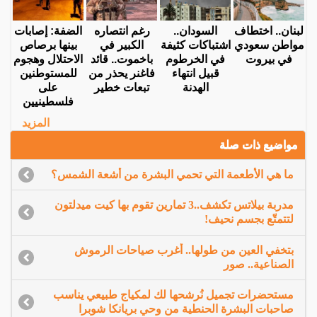
لبنان.. اختطاف
السودان..
رغم انتصاره
الضفة: إصابات
مواطن سعودي
اشتباكات كثيفة
الكبير في
بينها برصاص
في بيروت
في الخرطوم
باخموت.. قائد
الاحتلال وهجوم
قبيل انتهاء
فاغنر يحذر من
للمستوطنين
الهدنة
تبعات خطير
على
فلسطينيين
المزيد
مواضيع ذات صلة
ما هي الأطعمة التي تحمي البشرة من أشعة الشمس؟
مدربة بيلاتس تكشف..3 تمارين تقوم بها كيت ميدلتون
لتتمتّع بجسم نحيف!
بتخفي العين من طولها.. أغرب صياحات الرموش
الصناعية.. صور
مستحضرات تجميل نُرشحها لك لمكياج طبيعي يناسب
صاحبات البشرة الحنطية من وحي بريانكا شوبرا