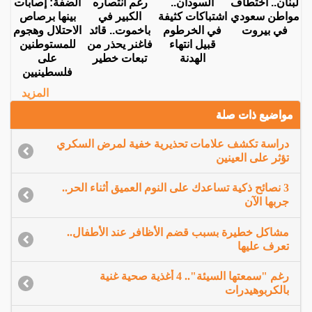
لبنان.. اختطاف
السودان..
رغم انتصاره
الضفة: إصابات
مواطن سعودي
اشتباكات كثيفة
الكبير في
بينها برصاص
في بيروت
في الخرطوم
باخموت.. قائد
الاحتلال وهجوم
قبيل انتهاء
فاغنر يحذر من
للمستوطنين
الهدنة
تبعات خطير
على
فلسطينيين
المزيد
مواضيع ذات صلة
دراسة تكشف علامات تحذيرية خفية لمرض السكري
تؤثر على العينين
3 نصائح ذكية تساعدك على النوم العميق أثناء الحر..
جربها الآن
مشاكل خطيرة بسبب قضم الأظافر عند الأطفال..
تعرف عليها
رغم "سمعتها السيئة".. 4 أغذية صحية غنية
بالكربوهيدرات