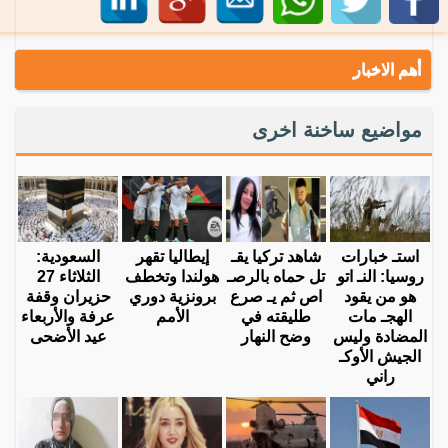
أهم الاخبار
مواضيع ساخنة اخرى
استـ خبارات
شاهد تركيا يقـ
إيطاليا تقهر
السعودية:
روسيا: النـ اتو
تل حماه بالرصـ
هولندا وتخطف
الثلاثاء 27
هو من يقود
اص ثم يـ صرع
برونزية دوري
حزيران وقفة
الهجـ مات
طليقته في
الأمم
عرفة والأربعاء
المضادة وليس
وضح النهار
عيد الأضحى
الجيش الأوكـ
راني