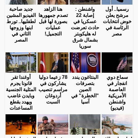
رسميا.. أول
واشنطن :
هنا الزاهد
جديد صاحبة
مرشح يعلن
إصابة 22
تصدم جمهورها
الفيديو المشين
خوض انتخابات
عسكريا في
بصورة لها قبل
لطفليها.. تورط
الرئاسة في
حادث تعرضت
عمليات
ابنها وزوجها
مصر
له هليكوبتر
التجميل!
الثاني في
بشمال شرق
المصر
سوريا
سماع دوي
البنتاغون يندد
78 زعيما دوليا
أوغندا تقر
انفجار في
بتصرفات
يشاركون في
قانونا يجرم
العاصمة
الصين
مراسم تنصيب
المثلية الجنسية
الأمريكية
"الخطرة" في
أردوغان
وبايدن غاضب
واشنطن
آسيا
السبت
ويهدد بقطع
(فيديو)
المساعدات